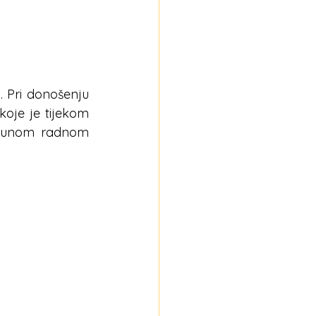
 Pri donošenju 
oje je tijekom 
epunom radnom 