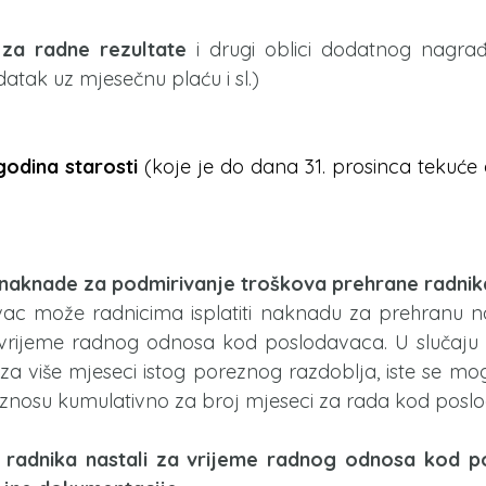
za radne rezultate
 i drugi oblici dodatnog nagrađ
tak uz mjesečnu plaću i sl.)​
godina starosti
 (koje je do dana 31. prosinca tekuće 
naknade za podmirivanje troškova prehrane radnik
ac može radnicima isplatiti naknadu za prehranu naj
rijeme radnog odnosa kod poslodavaca. U slučaju da
a više mjeseci istog poreznog razdoblja, iste se mo
 iznosu kumulativno za broj mjeseci za rada kod posl
 radnika nastali za vrijeme radnog odnosa kod p