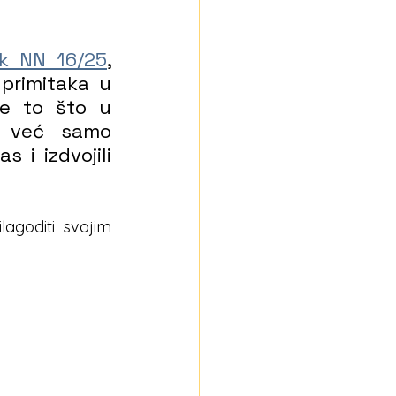
k NN 16/25
,
primitaka u 
e to što u 
i već samo 
 i izdvojili 
agoditi svojim 