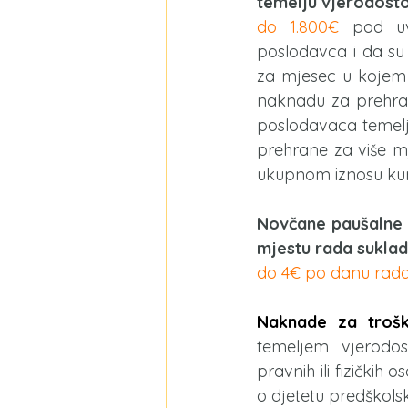
temelju vjerodost
do 1.800€ 
pod u
poslodavca i da su
za mjesec u kojem 
naknadu za prehran
poslodavaca temelj
prehrane za više mj
ukupnom iznosu kum
Novčane paušalne 
mjestu rada suklad
do 4€ po danu rada
Naknade za trošk
temeljem vjerodos
pravnih ili fizičkih
o djetetu predškols