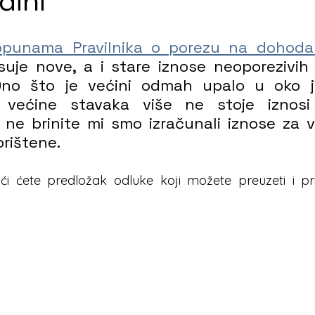
dini
opunama Pravilnika o porezu na dohoda
suje nove, a i stare iznose neoporezivih 
 Ono što je većini odmah upalo u oko j
aj većine stavaka više ne stoje iznos
, ne brinite mi smo izračunali iznose za vas
rištene.
i ćete predložak odluke koji možete preuzeti i pril