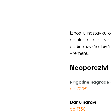
Iznosi u nastavku o
odluke o isplati, v
godine izvršio biv
vremenu.
Neoporezivi 
Prigodne nagrade
do 700€
Dar u naravi 
do 133€