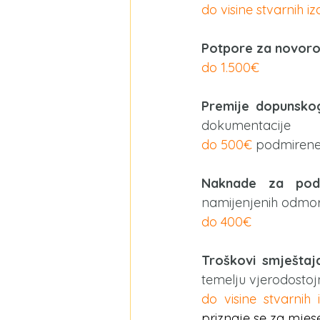
do visine stvarnih i
Potpore za novor
​​do 1.500€​
Premije dopunsko
dokumentacije
do 500€
 podmirene
Naknade za podmir
namijenjenih odmor
do 400€
Troškovi smještaj
temelju vjerodosto
do visine stvarnih 
priznaje se za mjes