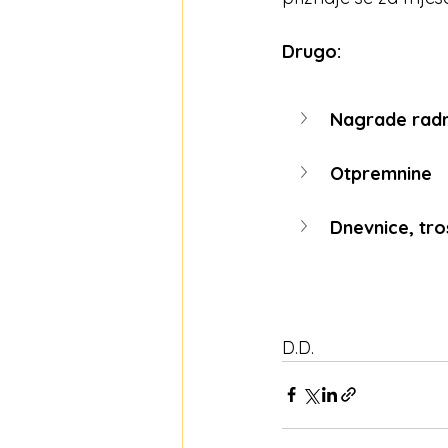
Drugo:
Nagrade radni
Otpremnine
Dnevnice, tro
D.D.