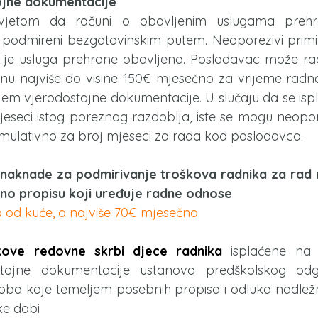
ojne dokumentacije
vjetom da računi o obavljenim uslugama prehr
 podmireni bezgotovinskim putem. Neoporezivi primit
je usluga prehrane obavljena. Poslodavac može radni
u najviše do visine 150€ mjesečno za vrijeme radn
em vjerodostojne dokumentacije. U slučaju da se isp
eseci istog poreznog razdoblja, iste se mogu neoporezi
ulativno za broj mjeseci za rada kod poslodavca.
naknade za podmirivanje troškova radnika za rad 
no propisu koji uređuje radne odnose
 od kuće, a najviše 70€ mjesečno
ove redovne skrbi djece radnika
 isplaćene na 
tojne dokumentacije ustanova predškolskog odgo
 osoba koje temeljem posebnih propisa i odluka nadležn
ke dobi