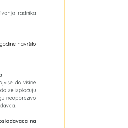
ivanja radnika 
godine navršilo 
a
više do visine 
 se isplaćuju 
gu neoporezivo 
odavca.
oslodavaca na 