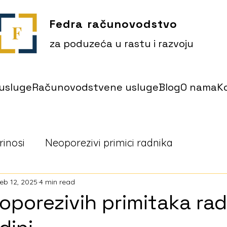
Fedra računovodstvo
za poduzeća u rastu i razvoju
usluge
Računovodstvene usluge
Blog
O nama
K
rinosi
Neoporezivi primici radnika
eb 12, 2025
4 min read
eoporezivih primitaka rad