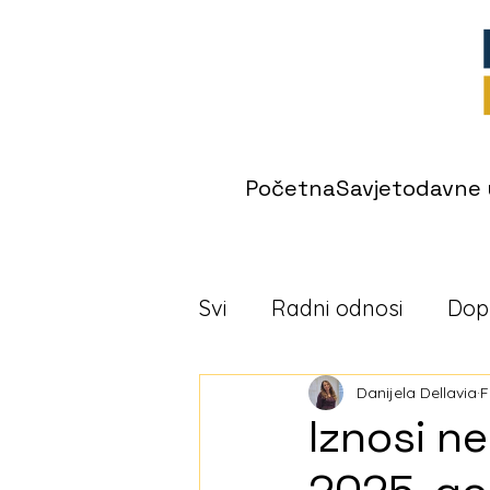
Početna
Savjetodavne 
Svi
Radni odnosi
Dop
Danijela Dellavia
F
Iznosi n