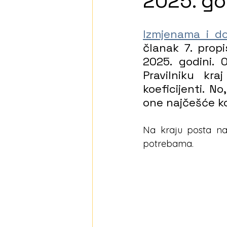
2025. go
Izmjenama i d
članak 7. propi
2025. godini.
Pravilniku kr
koeficijenti. No
one najčešće ko
Na kraju posta nać
potrebama.