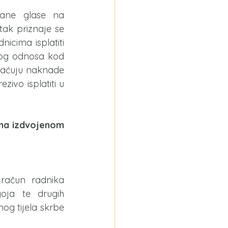
ane glase na 
ak priznaje se 
cima isplatiti 
og odnosa kod 
laćuju naknade 
vo isplatiti u 
na izdvojenom 
račun radnika 
ja te drugih 
og tijela skrbe 