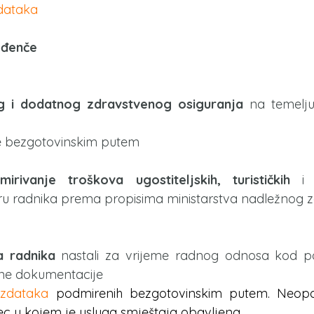
zdataka
ođenče
g i dodatnog zdravstvenog osiguranja
 na temelju
 bezgotovinskim putem
ivanje troškova ugostiteljskih, turističkih
 i 
u radnika prema propisima ministarstva nadležnog z
a radnika
 nastali za vrijeme radnog odnosa kod p
jne dokumentacije
izdataka
 podmirenih bezgotovinskim putem. Neopore
ec u kojem je usluga smještaja obavljena.