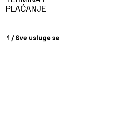
PLAĆANJE
1 / Sve usluge se
rezerviraju putem online
kalendara dostupnog na
web stranici, uz pregled
trenutno dostupnih
termina.
2 / Plaćanje se vrši
unaprijed, prije
održavanja savjetovanja.