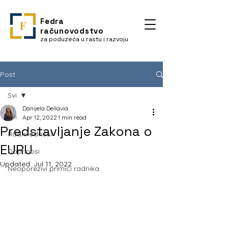
Fedra
računovodstvo
za poduzeća u rastu i razvoju
Post
Svi
Danijela Dellavia
Svi
Apr 12, 2022
1 min read
Predstavljanje Zakona o
Radni odnosi
EURU
Doprinosi
Updated:
Jul 11, 2022
Neoporezivi primici radnika