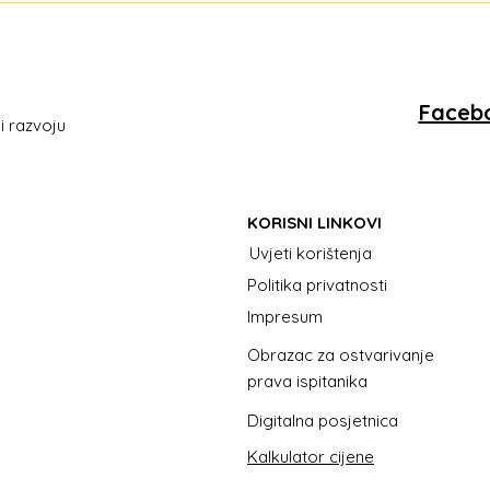
mijenja od 1. 1. 2026. i što
ured
poduzetnici moraju
pro
napraviti
Faceb
i razvoju
KORISNI LINKOVI
Uvjeti korištenja
Politika privatnosti
Impresum
Obrazac za ostvarivanje
prava ispitanika
Digitalna posjetnica
Kalkulator cijene