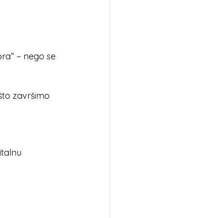
ra” – nego se 
što završimo 
italnu 