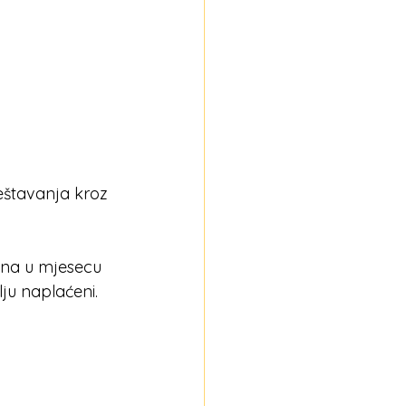
eštavanja kroz 
ana u mjesecu 
ju naplaćeni.