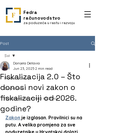
Fedra
računovodstvo
za poduzeća u rastu i razvoju
Post
Svi
Danijela Dellavia
Svi
Jun 23, 2025
2 min read
Fiskalizacija 2.0 – Što
Radni odnosi
donosi novi zakon o
Doprinosi
fiskalizaciji od 2026.
Neoporezivi primici radnika
godine?
Zakon 
je izglasan. Pravilnici su na 
putu. A velika promjena za sve 
poduzetnike u Hrvatskoj dolazi 