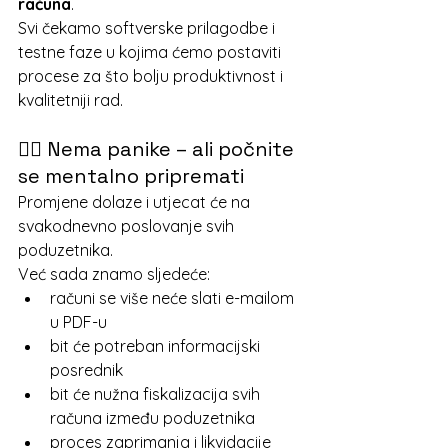
računa
.
Svi čekamo softverske prilagodbe i 
testne faze u kojima ćemo postaviti 
procese za što bolju produktivnost i 
kvalitetniji rad.
🧘‍♀️ Nema panike – ali počnite 
se mentalno pripremati
Promjene dolaze i utjecat će na 
svakodnevno poslovanje svih 
poduzetnika. 
Već sada znamo sljedeće:
računi se više neće slati e-mailom 
u PDF-u
bit će potreban informacijski 
posrednik
bit će nužna fiskalizacija svih 
računa između poduzetnika
proces zaprimanja i likvidacije 